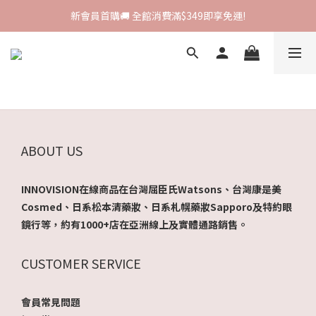
新會員首購🚚 全館消費滿$349即享免運!
新會員首購🚚 全館消費滿$349即享免運!
I-SHA新品牌進駐🎀韓國原裝進口🇰🇷
會員專屬集點🧚🏻‍♀ 新加入即領$200購物金!
新會員首購🚚 全館消費滿$349即享免運!
ABOUT US
INNOVISION在線商品在台灣屈臣氏Watsons、台灣康是美
Cosmed、日系松本清藥妝、日系札幌藥妝Sapporo及特約眼
鏡行等，約有1000+店在亞洲線上及實體通路銷售。
CUSTOMER SERVICE
會員常見問題