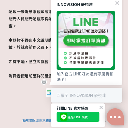
INNOVISION 優視達
配戴一般隱形眼鏡須經眼科醫師驗光配鏡取得處方箋，或經由
驗光人員驗光配鏡取得配鏡單，並定期接受眼科醫師追蹤檢
查。
本器材不得逾中文說明書建議之最長配戴時數、不得重覆配
戴，於就寢前務必取下，以免感染或潰瘍。
如有不適，應立即就醫。
加入官方LINE好友還有專屬折扣
消費者使用前應詳閱產品說明書。​
碼唷!
回覆至 INNOVISION 優視達
訂閱LINE 官方帳號
連結 LINE 帳號
服務條款與隱私權政策
|
運送政策
| 2022 © INNOVISION