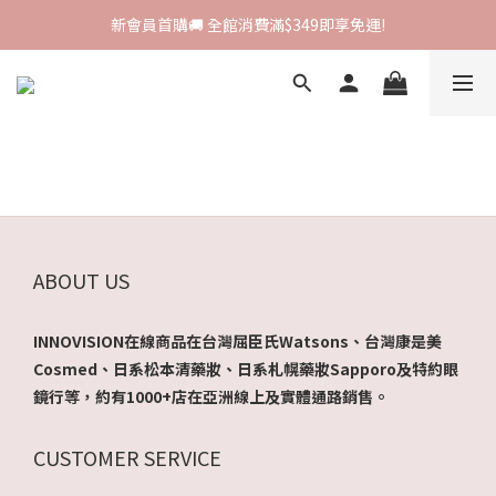
新會員首購🚚 全館消費滿$349即享免運!
新會員首購🚚 全館消費滿$349即享免運!
I-SHA新品牌進駐🎀韓國原裝進口🇰🇷
會員專屬集點🧚🏻‍♀ 新加入即領$200購物金!
新會員首購🚚 全館消費滿$349即享免運!
ABOUT US
INNOVISION在線商品在台灣屈臣氏Watsons、台灣康是美
Cosmed、日系松本清藥妝、日系札幌藥妝Sapporo及特約眼
鏡行等，約有1000+店在亞洲線上及實體通路銷售。
CUSTOMER SERVICE