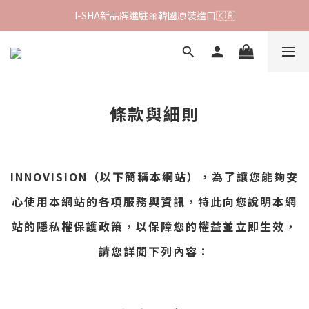
新會員首購🚚 全館消費滿$349即享免運!
I-SHA新品牌進駐🎀韓國原裝進口🇰🇷
會員專屬集點🧚🏻‍♀ 新加入即領$200購物金!
新會員首購🚚 全館消費滿$349即享免運!
條款與細則
INNOVISION（以下簡稱本網站），為了讓您能夠安
心使用本網站的各項服務與資訊，特此向您說明本網
站的隱私權保護政策，以保障您的權益並立即生效，
請您詳閱下列內容：