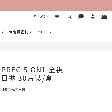
$
TWD
們
❤️會員福利
📒BLOG
RECISION1 全視
日拋 30片裝/盒
2-4個工作天出貨