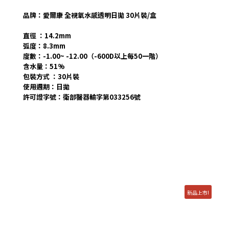
品牌：愛爾康 全視氧水感透明日拋 30片裝/盒
直徑
：
14.2mm
弧度
：
8.3mm
度數
：
-1.00~ -12.00（-600D以上每50一階）
含水量
：
51%
包裝方式
：
30片裝
使用週期
：
日拋
許可證字號：
衛部醫器輸字第033256號
新品上市!