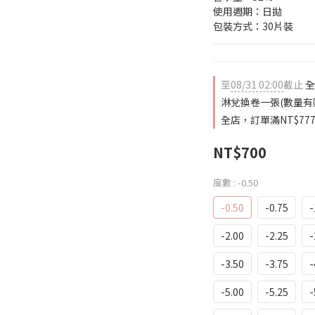
使用週期：日拋
包裝方式：30片裝
至
08/31 02:00
截止
全
淋兌換卷一張(數量有
全店，訂單滿NT$77
NT$700
度數
: -0.50
-0.50
-0.75
-
-2.00
-2.25
-
-3.50
-3.75
-
-5.00
-5.25
-