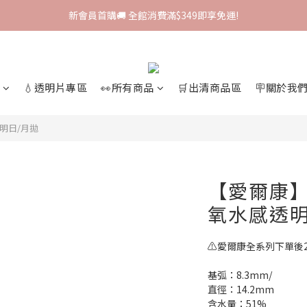
新會員首購🚚 全館消費滿$349即享免運!
新會員首購🚚 全館消費滿$349即享免運!
I-SHA新品牌進駐🎀韓國原裝進口🇰🇷
會員專屬集點🧚🏻‍♀ 新加入即領$200購物金!
💧透明片專區
👀所有商品
🛒出清商品區
🪧關於我
新會員首購🚚 全館消費滿$349即享免運!
透明日/月拋
【愛爾康】P
氧水感透明
⚠️愛爾康全系列下單後
基弧：8.3mm/
直徑：14.2mm
含水量：51%