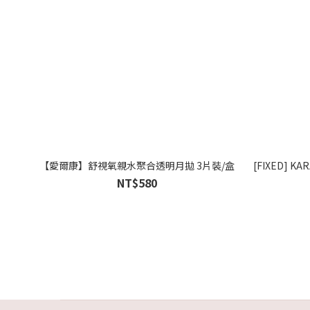
【愛爾康】舒視氧親水聚合透明月拋 3片裝/盒
[FIXED] KA
NT$580