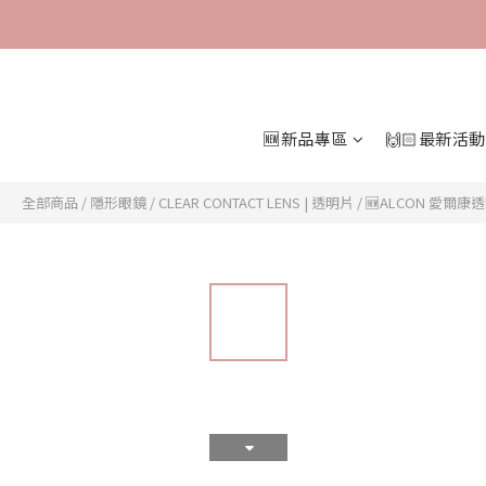
🆕新品專區
🙌🏻最新活動
全部商品
/
隱形眼鏡
/
CLEAR CONTACT LENS | 透明片
/
🆕ALCON 愛爾康