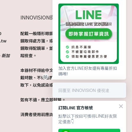
INNOVISION提醒您
0
配戴一般隱形眼鏡須經眼科醫師驗光配
.tw
鏡取得處方箋，或經由驗光人員驗光配
鏡取得配鏡單，並定期接受眼科醫師追
門、新加
蹤檢查。
加入官方LINE好友還有專屬折扣
本器材不得逾中文說明書建議之最長配
碼唷!
戴時數、不得重覆配戴，於就寢前務必
取下，以免感染或潰瘍。
回覆至 INNOVISION 優視達
如有不適，應立即就醫。
訂閱LINE 官方帳號
消費者使用前應詳閱產品說明書。​
點擊以下按鈕可獲得LINE好友限
定優惠👇