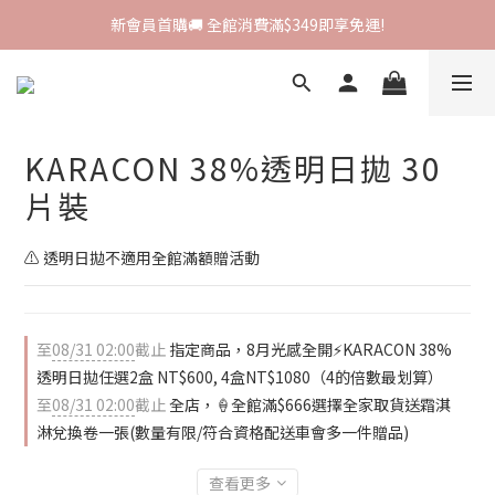
新會員首購🚚 全館消費滿$349即享免運!
新會員首購🚚 全館消費滿$349即享免運!
I-SHA新品牌進駐🎀韓國原裝進口🇰🇷
會員專屬集點🧚🏻‍♀ 新加入即領$200購物金!
KARACON 38%透明日拋 30
新會員首購🚚 全館消費滿$349即享免運!
片裝
⚠️ 透明日拋不適用全館滿額贈活動
至
08/31 02:00
截止
指定商品，8月光感全開⚡KARACON 38%
透明日拋任選2盒 NT$600, 4盒NT$1080（4的倍數最划算）
至
08/31 02:00
截止
全店，🍦全館滿$666選擇全家取貨送霜淇
淋兌換卷一張(數量有限/符合資格配送車會多一件贈品)
查看更多