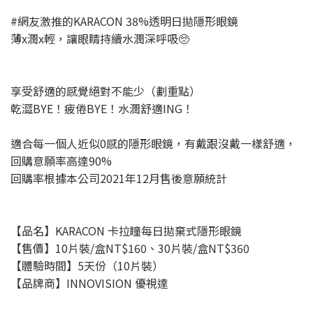
#網友激推的KARACON 38%透明日拋隱形眼鏡
薄x潤x輕，讓眼睛持續水潤深呼吸🥺
享受舒適的感覺絕對不能少（劃重點）
乾澀BYE！疲倦BYE！水潤舒適ING！
適合每一個人近似0感的隱形眼鏡，有戴跟沒戴一樣舒適，
回購意願率高達90%
回購率根據本公司2021年12月售後意願統計
【品名】KARACON 卡拉瞳每日拋棄式隱形眼鏡
【售價】10片裝/盒NT$160、30片裝/盒NT$360
【體驗時間】5天份（10片裝）
【品牌商】INNOVISION 優視達