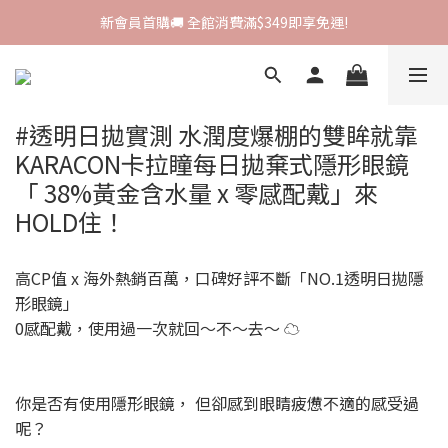
新會員首購🚚 全館消費滿$349即享免運!
新會員首購🚚 全館消費滿$349即享免運!
I-SHA新品牌進駐🎀韓國原裝進口🇰🇷
會員專屬集點🧚🏻‍♀ 新加入即領$200購物金!
#透明日拋實測 水潤度爆棚的雙眸就靠
KARACON卡拉瞳每日拋棄式隱形眼鏡
新會員首購🚚 全館消費滿$349即享免運!
「 38%黃金含水量 x 零感配戴」來
HOLD住！
高CP值 x 海外熱銷百萬，口碑好評不斷「NO.1透明日拋隱
形眼鏡」
0感配戴，使用過一次就回～不～去～ ☁️
你是否有使用隱形眼鏡， 但卻感到眼睛疲憊不適的感受過
呢？