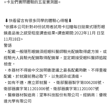
⭐卡友們實際體驗的五星實測圖⭐
⬇️快看留言有很多同學的體驗心得喔⬇️
*依據本公司針對49份試用者試用卡拉瞳每日拋棄式隱形眼
鏡產品後之感受程度調查結果<調查期間:2022年11月 日至
11月18日>
警語
・配戴一般隱形眼鏡須經眼科醫師驗光配鏡取得處方簽，或
經驗光人員驗光配鏡取得配鏡單，並定期接受眼科醫師追蹤
檢查。
・本器材不得逾中文說明書建議之最長配戴時數、不得重複
配戴，於就寢前務必取下，以免感染或潰瘍。
・如有不適，應立即就醫。 ・衛部醫器製字第006208號、
衛部器廣字第11201006號、衛部器廣字第11201007號
・醫療器材製造商：望隼科技股份有限公司・經銷商：優視
達光學有限公司