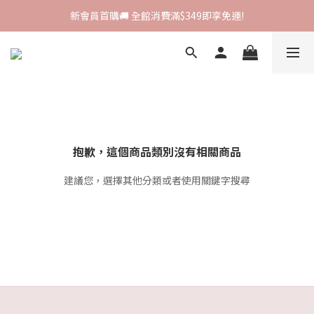
新會員首購🚚 全館消費滿$349即享免運!
新會員首購🚚 全館消費滿$349即享免運!
I-SHA新品牌進駐🎀韓國原裝進口🇰🇷
會員專屬集點🧚🏻‍♀ 新加入即領$200購物金!
新會員首購🚚 全館消費滿$349即享免運!
抱歉，這個商品類別沒有相關商品
建議您，選擇其他分類或者使用關鍵字搜尋