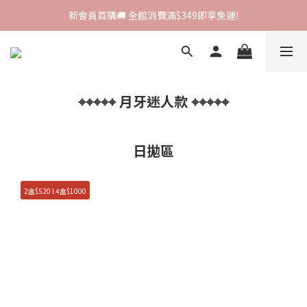
新會員首購🚚 全館消費滿$349即享免運!
新會員首購🚚 全館消費滿$349即享免運!
I-SHA新品牌進駐🎀韓國原裝進口🇰🇷
會員專屬集點🧚🏻‍♀ 新加入即領$200購物金!
⌖⌖⌖⌖⌖ 月牙迷人款 ⌖⌖⌖⌖⌖
新會員首購🚚 全館消費滿$349即享免運!
日拋區
2盒$520 l 4盒$1000