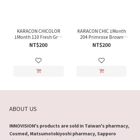
KARACON CHICOLOR
KARACON CHIC 1Month
1Month 110 Fresh Gray
204 Primrose Brown
1piece/box
1piece/box
NT$200
NT$200
ABOUT US
INNOVISION's products are sold in Taiwan's pharmacy,
Cosmed, Matsumotokiyoshi pharmacy, Sapporo