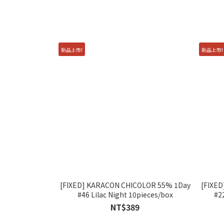
新品上市!
新品上市!
[FIXED] KARACON CHICOLOR 55% 1Day
[FIXED
#46 Lilac Night 10pieces/box
#2
NT$389