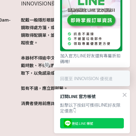
INNOVISION提醒您
:00am-
配戴一般隱形眼鏡須經眼科醫師驗光配
鏡取得處方箋，或經由驗光人員驗光配
鏡取得配鏡單，並定期接受眼科醫師追
蹤檢查。
加入官方LINE好友還有專屬折扣
本器材不得逾中文說明書建議之最長配
碼唷!
戴時數、不得重覆配戴，於就寢前務必
取下，以免感染或潰瘍。
回覆至 INNOVISION 優視達
如有不適，應立即就醫。
訂閱LINE 官方帳號
消費者使用前應詳閱產品說明書。​
點擊以下按鈕可獲得LINE好友限
定優惠👇
連結 LINE 帳號