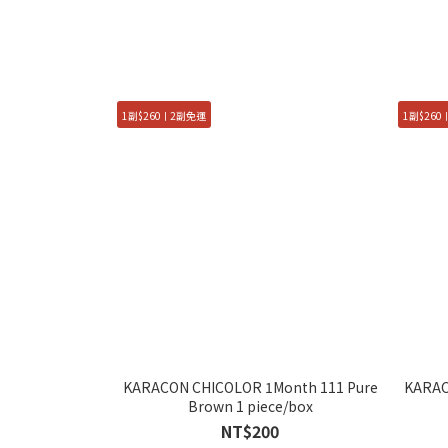
1副$260ㅣ2副免運
1副$26
KARACON CHICOLOR 1Month 111 Pure
KARAC
Brown 1 piece/box
NT$200