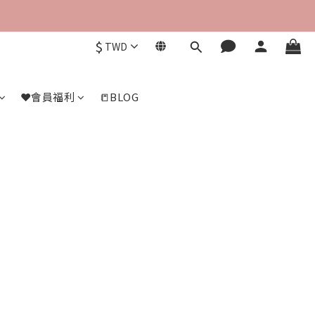
$
TWD
❤️會員福利
📒BLOG