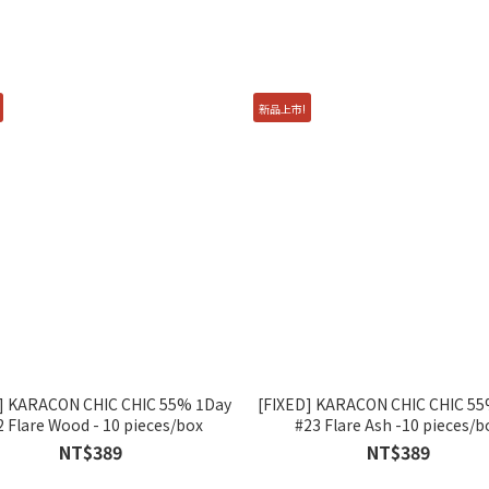
新品上市!
] KARACON CHIC CHIC 55% 1Day
[FIXED] KARACON CHIC CHIC 5
2 Flare Wood - 10 pieces/box
#23 Flare Ash -10 pieces/b
NT$389
NT$389