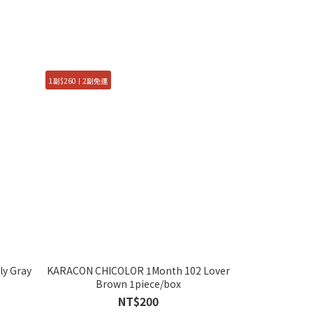
1副$260ㅣ2副免運
ly Gray
KARACON CHICOLOR 1Month 102 Lover
Brown 1piece/box
NT$200