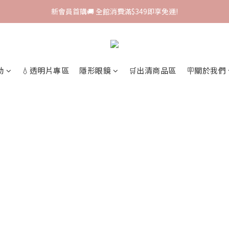
新會員首購🚚 全館消費滿$349即享免運!
新會員首購🚚 全館消費滿$349即享免運!
I-SHA新品牌進駐🎀韓國原裝進口🇰🇷
會員專屬集點🧚🏻‍♀ 新加入即領$200購物金!
動
💧透明片專區
隱形眼鏡
🛒出清商品區
🪧關於我們
新會員首購🚚 全館消費滿$349即享免運!