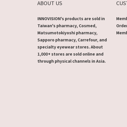
ABOUT US
CUS
INNOVISION's products are sold in
Memb
Taiwan's pharmacy, Cosmed,
Orde
Matsumotokiyoshi pharmacy,
Memb
Sapporo pharmacy, Carrefour, and
specialty eyewear stores. About
1,000+ stores are sold online and
through physical channels in Asia.