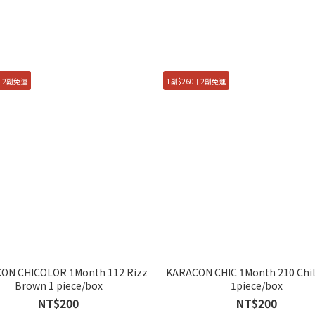
0ㅣ2副免運
1副$260ㅣ2副免運
ON CHICOLOR 1Month 112 Rizz
KARACON CHIC 1Month 210 Chil
Brown 1 piece/box
1piece/box
NT$200
NT$200