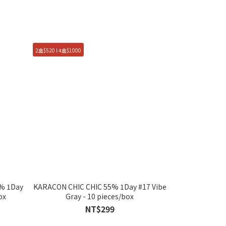
2盒$520 l 4盒$1000
5% 1Day
KARACON CHIC CHIC 55% 1Day #17 Vibe
ox
Gray - 10 pieces/box
NT$299