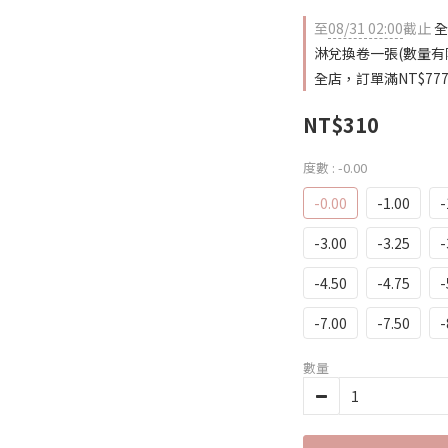
至
08/31 02:00
截止
全
淋兌換卷一張(數量有
全店，訂單滿NT$77
NT$310
度數
: -0.00
-0.00
-1.00
-
-3.00
-3.25
-
-4.50
-4.75
-
-7.00
-7.50
-
數量