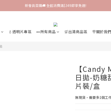
新會員首購🚚 全館消費滿$349即享免運!
新會員首購🚚 全館消費滿$349即享免運!
I-SHA新品牌進駐🎀韓國原裝進口🇰🇷
會員專屬集點🧚🏻‍♀ 新加入即領$200購物金!
💧透明片專區
👀所有商品
🛒出清商品區
🪧關於我
新會員首購🚚 全館消費滿$349即享免運!
日拋
【Candy
日拋-奶糖甜灰
片裝/盒
無現貨，需要多1個工